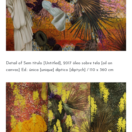
Detail of Sem título [Untitled], 2017 óleo sobre tela [oil on
canvas] Ed.: única [unique] díptico [diptych] / 110 x 360 cm