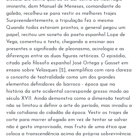
iminente, dom Manuel de Meneses, comandante do
galeão, recolheu-se para vestir os melhores trajes.
Surpreendentemente, a tripulação fez o mesmo.
Quando todos estavam prontos, o general pegou um
papel, recitou um soneto do poeta espanhol Lope de
Vega, comentou o texto, chegando a ensinar aos
presentes o significado de pleonasmo, acirologia e as
diferenças entre as duas figuras retóricas. O episódio,
citado pelo filosofo espanhol José Ortega y Gasset em
ensaio sobre Velasques
[2]
, exemplifica com rara clareza
o conceito de teatralidade como um dos grandes
elementos definidores do barroco - época que na
história da arte ocidental corresponde grosso modo ao
século XVII. Ainda demonstra como a dimensão teatral
não se limitou a definir a arte do período, mas invadiu a
vida cotidiana do cidadão da época. Vestir os trajes de
corte para morrer afogado em vez de tentar se salvar
não é gesto improvisado, mas fruto de uma ética que
coloca a transcendência acima da própria sobrevivência.