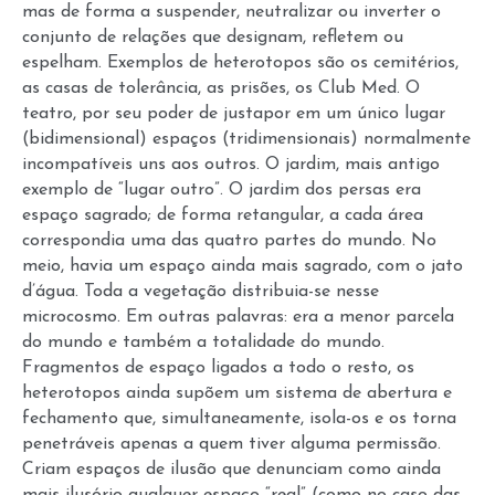
mas de forma a suspender, neutralizar ou inverter o
conjunto de relações que designam, refletem ou
espelham. Exemplos de heterotopos são os cemitérios,
as casas de tolerância, as prisões, os Club Med. O
teatro, por seu poder de justapor em um único lugar
(bidimensional) espaços (tridimensionais) normalmente
incompatíveis uns aos outros. O jardim, mais antigo
exemplo de “lugar outro”. O jardim dos persas era
espaço sagrado; de forma retangular, a cada área
correspondia uma das quatro partes do mundo. No
meio, havia um espaço ainda mais sagrado, com o jato
d’água. Toda a vegetação distribuia-se nesse
microcosmo. Em outras palavras: era a menor parcela
do mundo e também a totalidade do mundo.
Fragmentos de espaço ligados a todo o resto, os
heterotopos ainda supõem um sistema de abertura e
fechamento que, simultaneamente, isola-os e os torna
penetráveis apenas a quem tiver alguma permissão.
Criam espaços de ilusão que denunciam como ainda
mais ilusório qualquer espaço “real” (como no caso das