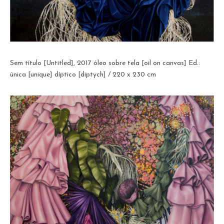
Sem título [Untitled], 2017 óleo sobre tela [oil on canvas] Ed.:
única [unique] díptico [diptych] / 220 x 230 cm