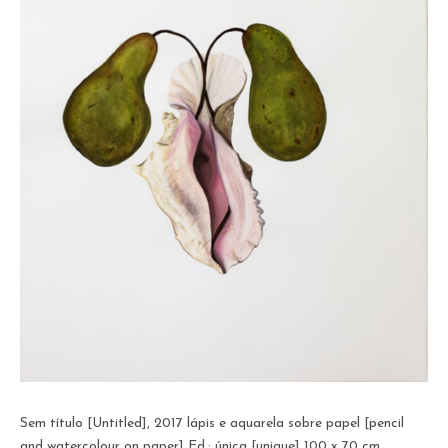
Sem título [Untitled], 2017 lápis e aquarela sobre papel [pencil
and watercolour on paper] Ed.: única [unique] 100 x 70 cm