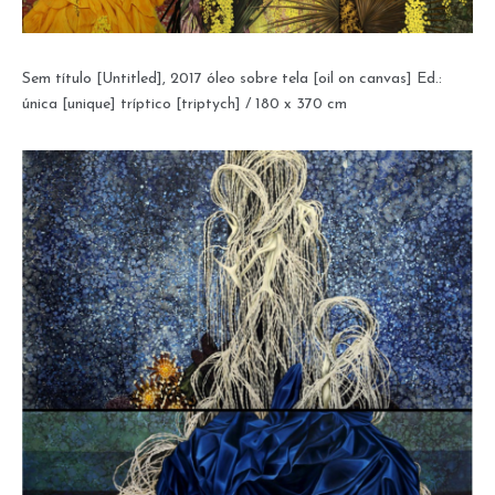
Sem título [Untitled], 2017 óleo sobre tela [oil on canvas] Ed.:
única [unique] tríptico [triptych] / 180 x 370 cm