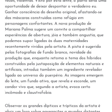
vezes, violentas. Visto por esta lente, o parto seria uma
oportunidade de deixar despontar o verdadeiro eu.
Ganhar consciência do desenho original, afastando-se
das máscaras construídas como refúgio em
personagens confortantes. A nova produção de
Mariana Palma sugere um convite a compartilhar
experiências de abertura, jóia e também angustia, que
podemos supor ligadas às duas maternidades
recentemente vividas pela artista. A pista é sugerida
pelas fotografias de fundo branco, novidade da
produção que, enquanto retoma o tema dos híbridos
construídos pela justaposição de elementos naturais e
artificiais, introduz também um ingrediente revelador
ligado ao universo do puerpério. As imagens emergem
do leite, um fundo ativo, que revela e esconde, um
candor vivo que, segundo a artista, evoca certo
incômodo e claustrofobia.
Observar os grandes dípticos e trípticos da artista é
abrir um livro sobre navegações a mundos distantes,