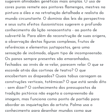
sugerem afinidades genéticas mais amplas. O uso de
cores puras remete aos pintores flamengos, mestres na
pintura a óleo e na retratação detalhada e realista do
mundo circunstante. O domínio das leis da perspectiva
e seus sutis efeitos ilusionísticos sugerem o profundo
conhecimento da lição renascentista - ao ponto de
subvertê-la. Para além da reconstrução de suas origens,
a observação destas figuras complexas, frutos de
referências e elementos justapostos, gera uma
sensação de incômodo, algum tipo de incompreensão.
Os panos sempre presentes são emaranhados,
fechados: ao invés de re-velar, parecem velar. O que se
esconde atrás das cortinas de teatro? O que
encobertam os drapeados? Quais tabus carregam as
construções verticais, totêmicas? O que está sendo dito
- sem dizer? O conhecimento dos pressupostos da
tradição pictórica não esgota a compreensão da
imagem, mas funciona como ponto de partida para
abordar as inquietações da artista. Palma usa o
conhecimento para desenhar mundos como que