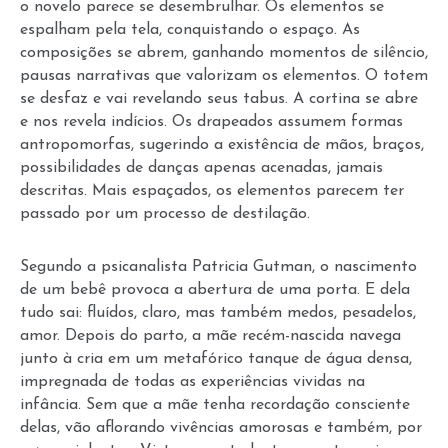
o novelo parece se desembrulhar. Os elementos se
espalham pela tela, conquistando o espaço. As
composições se abrem, ganhando momentos de silêncio,
pausas narrativas que valorizam os elementos. O totem
se desfaz e vai revelando seus tabus. A cortina se abre
e nos revela indícios. Os drapeados assumem formas
antropomorfas, sugerindo a existência de mãos, braços,
possibilidades de danças apenas acenadas, jamais
descritas. Mais espaçados, os elementos parecem ter
passado por um processo de destilação.
Segundo a psicanalista Patricia Gutman, o nascimento
de um bebê provoca a abertura de uma porta. E dela
tudo sai: fluídos, claro, mas também medos, pesadelos,
amor. Depois do parto, a mãe recém-nascida navega
junto à cria em um metafórico tanque de água densa,
impregnada de todas as experiências vividas na
infância. Sem que a mãe tenha recordação consciente
delas, vão aflorando vivências amorosas e também, por